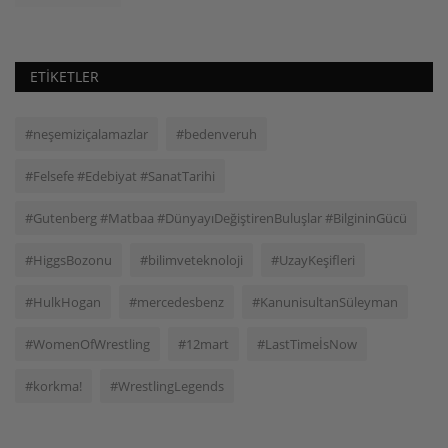
ETIKETLER
#neşemiziçalamazlar
#bedenveruh
#Felsefe #Edebiyat #SanatTarihi
#Gutenberg #Matbaa #DünyayıDeğiştirenBuluşlar #BilgininGücü
#HiggsBozonu
#bilimveteknoloji
#UzayKeşifleri
#HulkHogan
#mercedesbenz
#KanunisultanSüleyman
#WomenOfWrestling
#12mart
#LastTimeİsNow
#korkma!
#WrestlingLegends