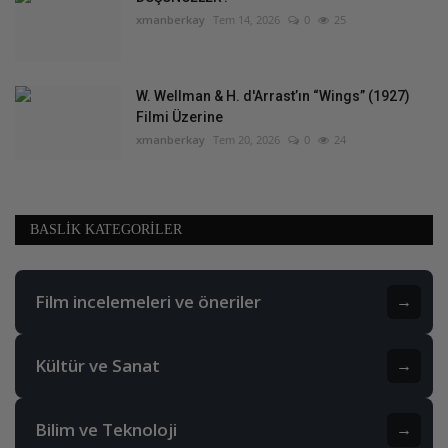
xmanberkay
Tem 14, 2026
0
25
W. Wellman & H. d'Arrast’ın “Wings” (1927)
Filmi Üzerine
xmanberkay
Tem 20, 2026
0
24
BASLIK KATEGORILER
Film incelemeleri ve öneriler
→
Kültür ve Sanat
→
Bilim ve Teknoloji
→