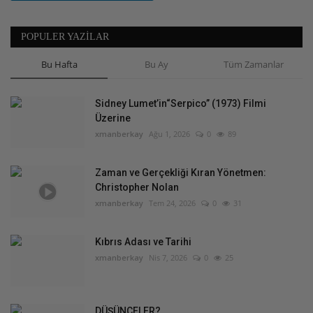
POPULER YAZILAR
Bu Hafta
Bu Ay
Tüm Zamanlar
Sidney Lumet’in“Serpico” (1973) Filmi
Üzerine
xmanberkay
Ağu 1, 2026
0
89
Zaman ve Gerçekliği Kıran Yönetmen:
Christopher Nolan
xmanberkay
Tem 24, 2026
0
31
Kıbrıs Adası ve Tarihi
xmanberkay
Nis 7, 2026
0
25
DÜŞÜNCELER?