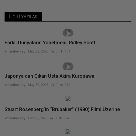
İLGILI YAZILAR
Farklı Dünyaların Yönetmeni; Ridley Scott
xmanberkay
May 23, 2026
0
151
Japonya dan Çıkan Usta Akira Kurosawa
xmanberkay
May 30, 2026
0
170
Stuart Rosenberg’in “Brubaker” (1980) Filmi Üzerine
xmanberkay
Haz 26, 2026
0
124