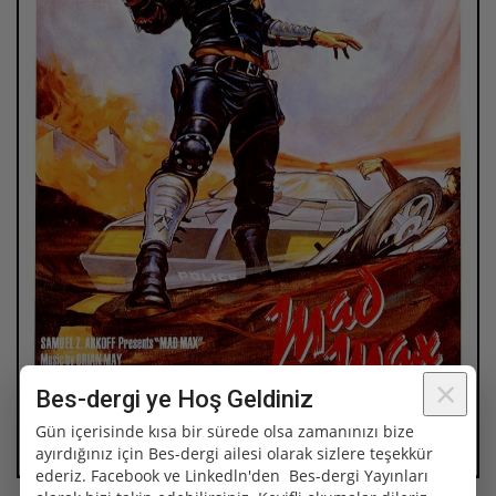
Bilim ve Teknoloji
Dünya Tarih'i
Köşe yazıları
Genel Kültür 101
Özel
×
Bes-dergi ye Hoş Geldiniz
Gün içerisinde kısa bir sürede olsa zamanınızı bize
ayırdığınız için Bes-dergi ailesi olarak sizlere teşekkür
ederiz. Facebook ve Linkedln'den Bes-dergi Yayınları