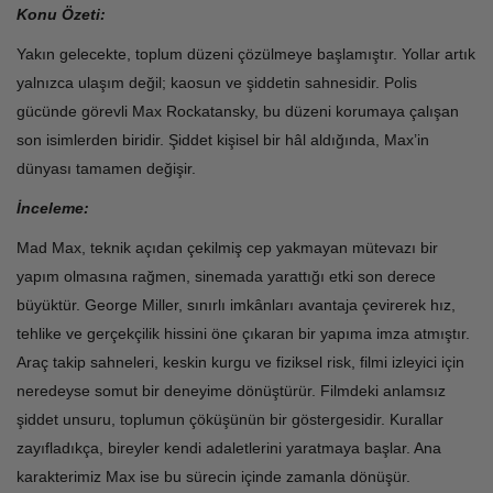
Konu Özeti:
Yakın gelecekte, toplum düzeni çözülmeye başlamıştır. Yollar artık
yalnızca ulaşım değil; kaosun ve şiddetin sahnesidir. Polis
gücünde görevli Max Rockatansky, bu düzeni korumaya çalışan
son isimlerden biridir. Şiddet kişisel bir hâl aldığında, Max’in
dünyası tamamen değişir.
İnceleme:
Mad Max, teknik açıdan çekilmiş cep yakmayan mütevazı bir
yapım olmasına rağmen, sinemada yarattığı etki son derece
büyüktür. George Miller, sınırlı imkânları avantaja çevirerek hız,
tehlike ve gerçekçilik hissini öne çıkaran bir yapıma imza atmıştır.
Araç takip sahneleri, keskin kurgu ve fiziksel risk, filmi izleyici için
neredeyse somut bir deneyime dönüştürür. Filmdeki anlamsız
şiddet unsuru, toplumun çöküşünün bir göstergesidir. Kurallar
zayıfladıkça, bireyler kendi adaletlerini yaratmaya başlar. Ana
karakterimiz Max ise bu sürecin içinde zamanla dönüşür.