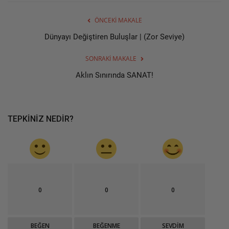
ÖNCEKI MAKALE
Dünyayı Değiştiren Buluşlar | (Zor Seviye)
SONRAKI MAKALE
Aklın Sınırında SANAT!
TEPKINIZ NEDIR?
0
0
0
BEĞEN
BEĞENME
SEVDIM