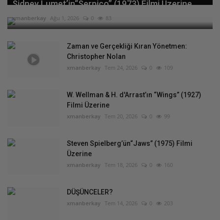
Sidney Lumet’in“Serpico” (1973) Filmi Üzerine
xmanberkay
Ağu 1, 2026
0
83
Zaman ve Gerçekliği Kıran Yönetmen:
Christopher Nolan
xmanberkay
Tem 24, 2026
0
109
W. Wellman & H. d'Arrast’ın “Wings” (1927)
Filmi Üzerine
xmanberkay
Tem 20, 2026
0
99
Steven Spielberg’ün“Jaws” (1975) Filmi
Üzerine
xmanberkay
Tem 18, 2026
0
160
DÜŞÜNCELER?
xmanberkay
Tem 14, 2026
0
203