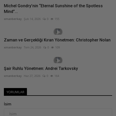
Michel Gondry’nin “Eternal Sunshine of the Spotless
Mind”...
xmanberkay
Şub 14, 2026
0
155
Zaman ve Gerçekliği Kıran Yönetmen: Christopher Nolan
xmanberkay
Tem 24, 2026
0
109
Şair Ruhlu Yönetmen: Andrei Tarkovsky
xmanberkay
Haz 27, 2026
0
164
YORUMLAR
İsim