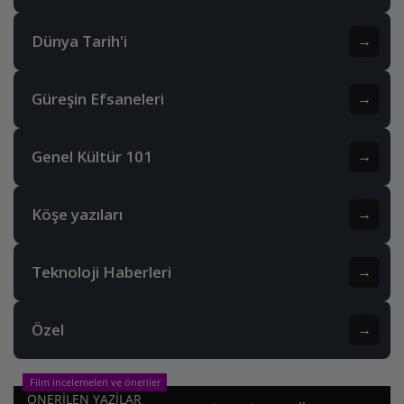
Dünya Tarih'i
→
Güreşin Efsaneleri
→
Genel Kültür 101
→
Köşe yazıları
→
Teknoloji Haberleri
→
Özel
→
Film incelemeleri ve öneriler
ONERILEN YAZILAR