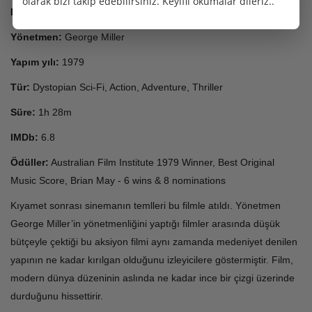
olarak bizi takip edebilirsiniz. Keyifli okumalar dileriz..
Film adı:
Mad Max
Yönetmen:
George Miller
Yapım yılı:
1979
Tür:
Dystopian Sci-Fi, Action, Adventure, Thriller
Süre:
1h 28m
IMDb:
6.8
Ödüller:
Australian Film Institute 1979 Winner, Best Original
Music Score, Brian May - 6 wins & 8 nominations
Kıyamet sonrası sinemanın temlleri bu filmle atıldı. Yönetmen
George Miller’in yönetmenliğini yaptığı filmler arasında düşük
bütçeyle çektiği bu aksiyon filmi aynı zamanda medeniyet denilen
yapının ne kadar kırılgan olduğunu izleyicilere göstermiştir. Film,
modern dünya düzeninin aslında ne kadar ince bir çizgi üzerinde
durduğunu hissettirir.