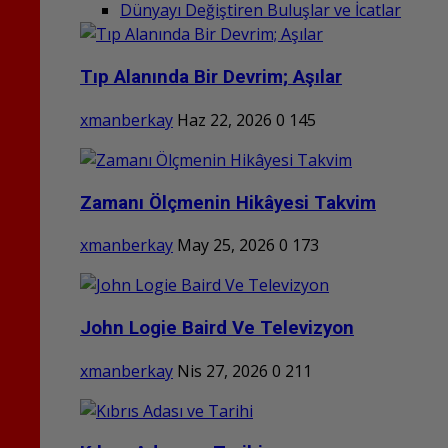
Dünyayı Değiştiren Buluşlar ve İcatlar
Tıp Alanında Bir Devrim; Aşılar
xmanberkay
Haz 22, 2026
0
145
Zamanı Ölçmenin Hikâyesi Takvim
xmanberkay
May 25, 2026
0
173
John Logie Baird Ve Televizyon
xmanberkay
Nis 27, 2026
0
211