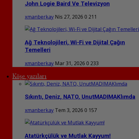
John Logie Baird Ve Televizyon
xmanberkay
Nis 27, 2026
0
211
Ağ Teknolojileri, Wi-Fi ve Dijital Çağın
Temelleri
xmanberkay
Mar 31, 2026
0
233
Köşe yazıları
Sıkıntı, Deniz, NATO, UnutMADIMAKlımda
xmanberkay
Tem 3, 2026
0
157
Atatürkçülük ve Mutlak Kayyum!