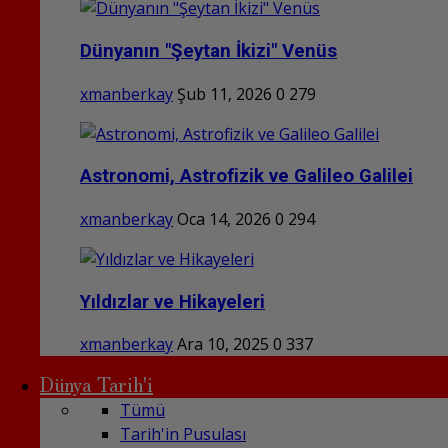
Dünyanın "Şeytan İkizi" Venüs
xmanberkay
Şub 11, 2026
0
279
Astronomi, Astrofizik ve Galileo Galilei
xmanberkay
Oca 14, 2026
0
294
Yıldızlar ve Hikayeleri
xmanberkay
Ara 10, 2025
0
337
Dünya Tarih'i
Tümü
Tarih'in Pusulası