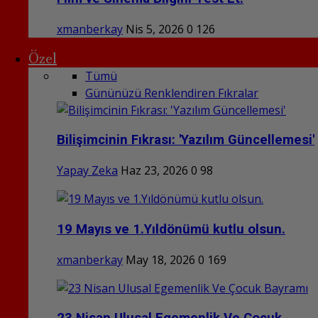
xmanberkay
Nis 5, 2026
0
126
Özel
Tümü
Gününüzü Renklendiren Fıkralar
Bilişimcinin Fıkrası: 'Yazılım Güncellemesi'
Yapay Zeka
Haz 23, 2026
0
98
19 Mayıs ve 1.Yıldönümü kutlu olsun.
xmanberkay
May 18, 2026
0
169