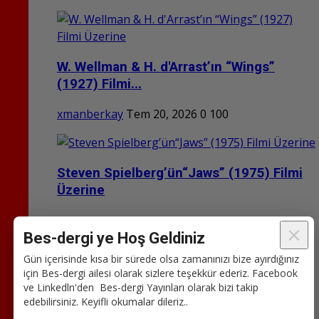
W. Wellman & H. d'Arrast’ın “Wings”
(1927) Filmi...
xmanberkay
Tem 20, 2026
0
100
Steven Spielberg’ün“Jaws” (1975) Filmi
Üzerine
xmanberkay
Tem 18, 2026
0
162
×
Bes-dergi ye Hoş Geldiniz
Gün içerisinde kısa bir sürede olsa zamanınızı bize ayırdığınız
için Bes-dergi ailesi olarak sizlere teşekkür ederiz. Facebook
ve Linkedln'den Bes-dergi Yayınları olarak bizi takip
Zaman ve Gerçekliği Kıran Yönetmen:
edebilirsiniz. Keyifli okumalar dileriz..
Christopher...