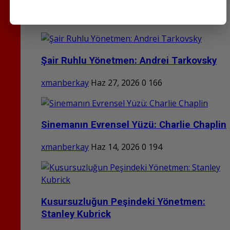
xmanberkay
Tem 24, 2026
0
111
Şair Ruhlu Yönetmen: Andrei Tarkovsky
xmanberkay
Haz 27, 2026
0
166
Sinemanın Evrensel Yüzü: Charlie Chaplin
xmanberkay
Haz 14, 2026
0
194
Kusursuzluğun Peşindeki Yönetmen:
Stanley Kubrick