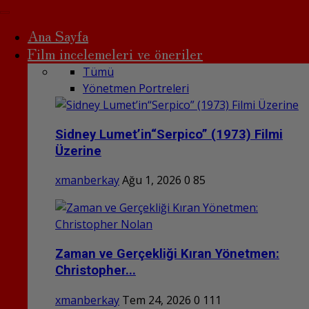
Ana Sayfa
Film incelemeleri ve öneriler
Tümü
Yönetmen Portreleri
Sidney Lumet’in“Serpico” (1973) Filmi
Üzerine
xmanberkay
Ağu 1, 2026
0
85
Zaman ve Gerçekliği Kıran Yönetmen:
Christopher...
xmanberkay
Tem 24, 2026
0
111