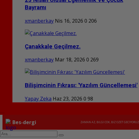
23 Nisan Ulusal Egemenlik Ve Çocuk
Bayramı
xmanberkay
Nis 16, 2026
0
206
Çanakkale Geçilmez.
xmanberkay
Mar 18, 2026
0
269
Bilişimcinin Fıkrası: 'Yazılım Güncellemesi'
Yapay Zeka
Haz 23, 2026
0
98
Bes-dergi
ZAMAN AZ, BILGI COK, BIZ OZET GECIYORUZ