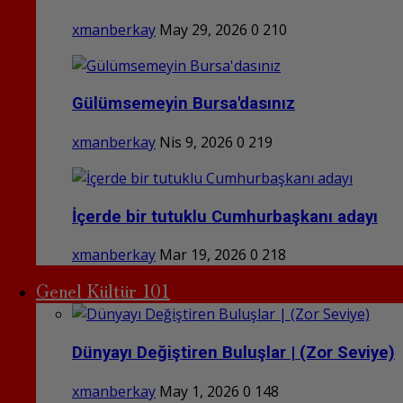
xmanberkay
May 29, 2026
0
210
Gülümsemeyin Bursa'dasınız
xmanberkay
Nis 9, 2026
0
219
İçerde bir tutuklu Cumhurbaşkanı adayı
xmanberkay
Mar 19, 2026
0
218
Genel Kültür 101
Dünyayı Değiştiren Buluşlar | (Zor Seviye)
xmanberkay
May 1, 2026
0
148