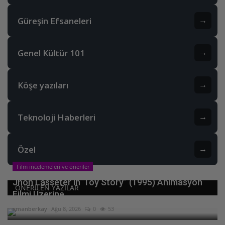
Güreşin Efsaneleri
→
Genel Kültür 101
→
Köşe yazıları
→
Teknoloji Haberleri
→
Özel
→
Film incelemeleri ve öneriler
Jhon Lasseter’in“Toy Story” (1995) Animasyon
ONERILEN YAZILAR
Filmi Üzerine
xmanberkay
Ağu 8, 2026
0
53