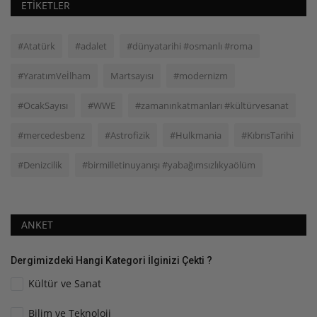
ETIKETLER
#Atatürk
#adalet
#dünyatarihi #osmanlı #roma
#YaratımVeİlham
Martsayısı
#modernizm
#OcakSayısı
#WWE
#zamanınkatmanları #kültürvesanat
#mercedesbenz
#Astrofizik
#Hulkmania
#KıbrısTarihi
#Denizcilik
#birmilletinuyanışı #yabağımsızlıkyaölüm
ANKET
Dergimizdeki Hangi Kategori İlginizi Çekti ?
Kültür ve Sanat
Bilim ve Teknoloji