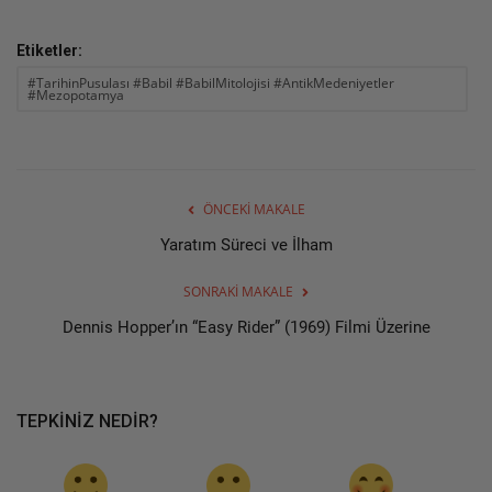
Etiketler:
#TarihinPusulası #Babil #BabilMitolojisi #AntikMedeniyetler
#Mezopotamya
ÖNCEKI MAKALE
Yaratım Süreci ve İlham
SONRAKI MAKALE
Dennis Hopper’ın “Easy Rider” (1969) Filmi Üzerine
TEPKINIZ NEDIR?