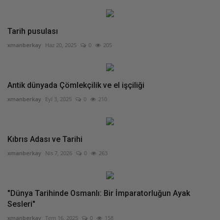
Tarih pusulası
xmanberkay
Haz 20, 2025
0
205
Antik dünyada Çömlekçilik ve el işçiliği
xmanberkay
Eyl 3, 2025
0
210
Kıbrıs Adası ve Tarihi
xmanberkay
Nis 7, 2026
0
263
"Dünya Tarihinde Osmanlı: Bir İmparatorluğun Ayak
Sesleri"
xmanberkay
Tem 16, 2025
0
158