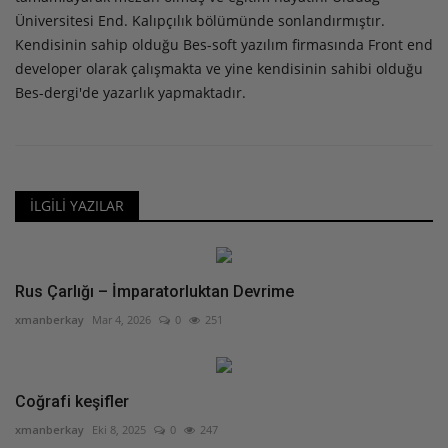
Üniversitesi End. Kalıpçılık bölümünde sonlandırmıştır.
Kendisinin sahip olduğu Bes-soft yazılım firmasında Front end
developer olarak çalışmakta ve yine kendisinin sahibi olduğu
Bes-dergi'de yazarlık yapmaktadır.
İLGILI YAZILAR
Rus Çarlığı – İmparatorluktan Devrime
xmanberkay
Mar 4, 2026
0
251
Coğrafi keşifler
xmanberkay
Eki 8, 2025
0
247