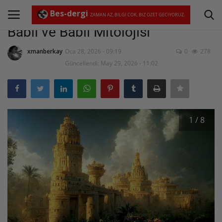
Tarih'in Pusulası
Bes-dergi
ZAMAN AZ, BILGI COK, BIZ OZET GECIYORUZ.
Babil ve Babil Mitolojisi
xmanberkay
Oca 28, 2026 - 09:19
0
278
Giriş Yap
Kayıt Ol
Güncellendi: May 29, 2026 - 11:02
Abone Ol
Ana Sayfa
1 / 8
Film incelemeleri ve öneriler
Hakkımızda
İletişim
Kültür ve Sanat