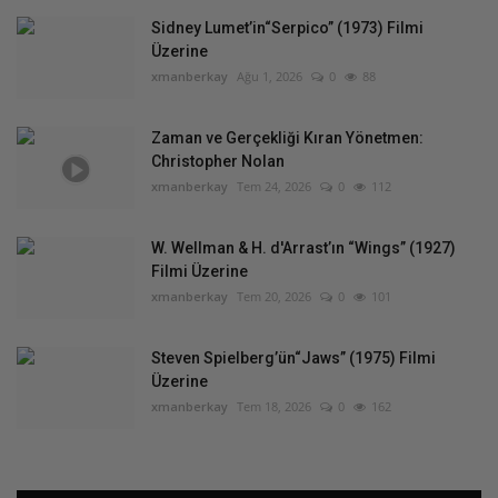
Sidney Lumet’in“Serpico” (1973) Filmi
Üzerine
xmanberkay
Ağu 1, 2026
0
88
Zaman ve Gerçekliği Kıran Yönetmen:
Christopher Nolan
xmanberkay
Tem 24, 2026
0
112
W. Wellman & H. d'Arrast’ın “Wings” (1927)
Filmi Üzerine
xmanberkay
Tem 20, 2026
0
101
Steven Spielberg’ün“Jaws” (1975) Filmi
Üzerine
xmanberkay
Tem 18, 2026
0
162