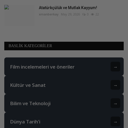
Atatürkçülük ve Mutlak Kayyum!
xmanberkay
May 29, 2026
0
22
BASLIK KATEGORILER
Film incelemeleri ve öneriler
→
Kültür ve Sanat
→
Bilim ve Teknoloji
→
Dünya Tarih'i
→