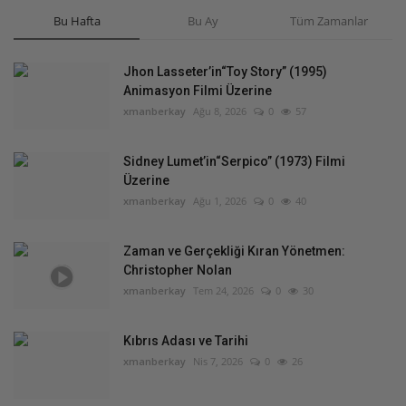
Bu Hafta
Bu Ay
Tüm Zamanlar
Jhon Lasseter’in“Toy Story” (1995)
Animasyon Filmi Üzerine
xmanberkay
Ağu 8, 2026
0
57
Sidney Lumet’in“Serpico” (1973) Filmi
Üzerine
xmanberkay
Ağu 1, 2026
0
40
Zaman ve Gerçekliği Kıran Yönetmen:
Christopher Nolan
xmanberkay
Tem 24, 2026
0
30
Kıbrıs Adası ve Tarihi
xmanberkay
Nis 7, 2026
0
26