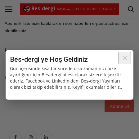
Abonelik
Bes-dergi
ZAMAN AZ, BILGI COK, BIZ OZET GECIYORUZ.
Abonelik listemize katılarak en son haberleri e-posta adresinize
alabilirsiniz.
Giriş Yap
Kayıt Ol
İsim
Abone Ol
×
Bes-dergi ye Hoş Geldiniz
Gün içerisinde kısa bir sürede olsa zamanınızı bize
Ana Sayfa
ayırdığınız için Bes-dergi ailesi olarak sizlere teşekkür
E-posta
ederiz. Facebook ve Linkedln'den Bes-dergi Yayınları
Film incelemeleri ve öneriler
olarak bizi takip edebilirsiniz. Keyifli okumalar dileriz..
Hakkımızda
Abone Ol
İletişim
Kültür ve Sanat