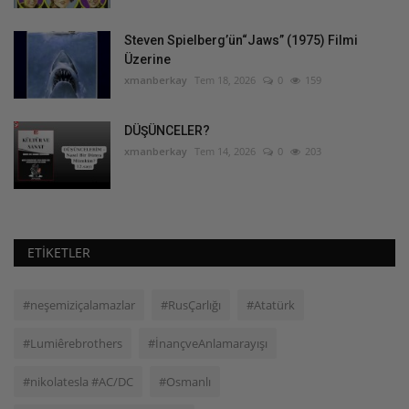
Steven Spielberg’ün“Jaws” (1975) Filmi
Üzerine
xmanberkay
Tem 18, 2026
0
159
DÜŞÜNCELER?
xmanberkay
Tem 14, 2026
0
203
ETIKETLER
#neşemiziçalamazlar
#RusÇarlığı
#Atatürk
#Lumiêrebrothers
#İnançveAnlamarayışı
#nikolatesla #AC/DC
#Osmanlı