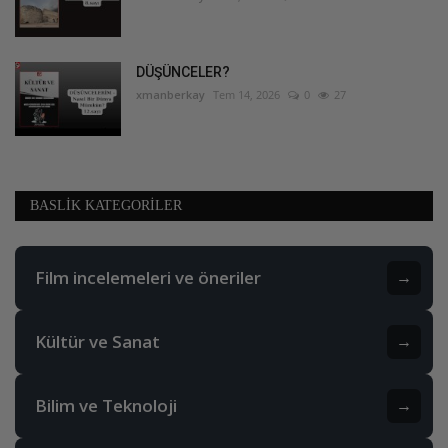
DÜŞÜNCELER?
xmanberkay
Tem 14, 2026
0
27
BASLIK KATEGORILER
Film incelemeleri ve öneriler
→
Kültür ve Sanat
→
Bilim ve Teknoloji
→