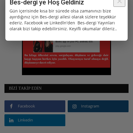
×
Bes-dergi ye Hoş Geldiniz
Bilim ve Teknoloji
Gün içerisinde kısa bir sürede olsa zamanınızı bize
ayırdığınız için Bes-dergi ailesi olarak sizlere teşekkür
ederiz. Facebook ve Linkedln'den Bes-dergi Yayınları
Dünya Tarih'i
olarak bizi takip edebilirsiniz. Keyifli okumalar dileriz..
Köşe yazıları
Genel Kültür 101
Özel
BIZI TAKIP EDIN
Facebook
Instagram
Linkedin