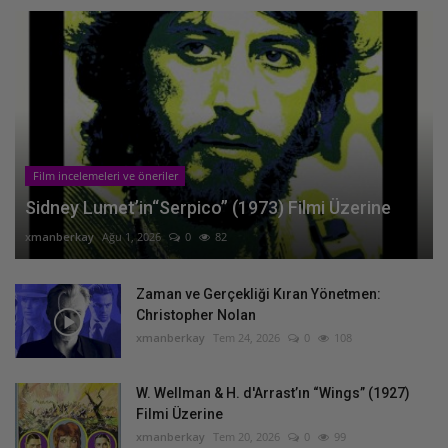
Film incelemeleri ve öneriler
Sidney Lumet’in“Serpico” (1973) Filmi Üzerine
xmanberkay
Ağu 1, 2026
0
82
Zaman ve Gerçekliği Kıran Yönetmen:
Christopher Nolan
xmanberkay
Tem 24, 2026
0
108
W. Wellman & H. d'Arrast’ın “Wings” (1927)
Filmi Üzerine
xmanberkay
Tem 20, 2026
0
99