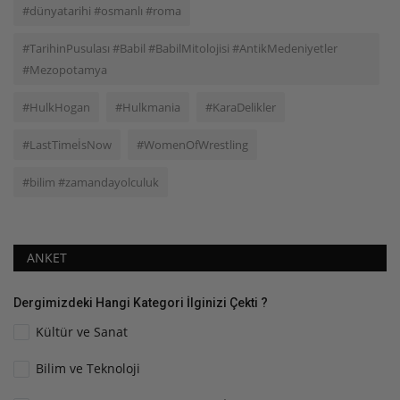
#dünyatarihi #osmanlı #roma
#TarihinPusulası #Babil #BabilMitolojisi #AntikMedeniyetler
#Mezopotamya
#HulkHogan
#Hulkmania
#KaraDelikler
#LastTimeİsNow
#WomenOfWrestling
#bilim #zamandayolculuk
ANKET
Dergimizdeki Hangi Kategori İlginizi Çekti ?
Kültür ve Sanat
Bilim ve Teknoloji