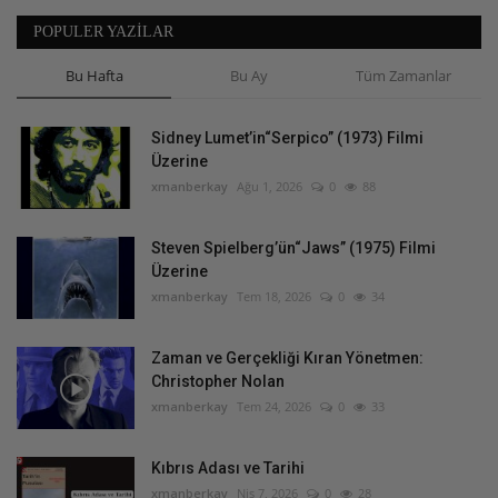
POPULER YAZILAR
Bu Hafta
Bu Ay
Tüm Zamanlar
Sidney Lumet’in“Serpico” (1973) Filmi
Üzerine
xmanberkay
Ağu 1, 2026
0
88
Steven Spielberg’ün“Jaws” (1975) Filmi
Üzerine
xmanberkay
Tem 18, 2026
0
34
Zaman ve Gerçekliği Kıran Yönetmen:
Christopher Nolan
xmanberkay
Tem 24, 2026
0
33
Kıbrıs Adası ve Tarihi
xmanberkay
Nis 7, 2026
0
28