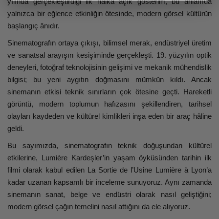
yılında gerçekleştirdiği ilk halka açık gösterim, bu anlamda
yalnızca bir eğlence etkinliğin ötesinde, modern görsel kültürün
başlangıç ânıdır.
Sinematografın ortaya çıkışı, bilimsel merak, endüstriyel üretim
ve sanatsal arayışın kesişiminde gerçekleşti. 19. yüzyılın optik
deneyleri, fotoğraf teknolojisinin gelişimi ve mekanik mühendislik
bilgisi; bu yeni aygıtın doğmasını mümkün kıldı. Ancak
sinemanın etkisi teknik sınırların çok ötesine geçti. Hareketli
görüntü, modern toplumun hafızasını şekillendiren, tarihsel
olayları kaydeden ve kültürel kimlikleri inşa eden bir araç hâline
geldi.
Bu sayımızda, sinematografın teknik doğuşundan kültürel
etkilerine, Lumière Kardeşler’in yaşam öyküsünden tarihin ilk
filmi olarak kabul edilen La Sortie de l’Usine Lumière à Lyon’a
kadar uzanan kapsamlı bir inceleme sunuyoruz. Aynı zamanda
sinemanın sanat, belge ve endüstri olarak nasıl geliştiğini;
modern görsel çağın temelini nasıl attığını da ele alıyoruz.