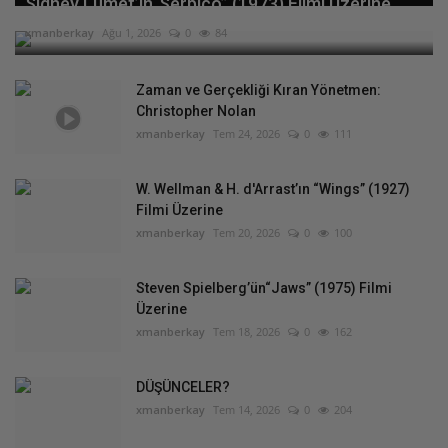
Sidney Lumet’in“Serpico” (1973) Filmi Üzerine
xmanberkay
Ağu 1, 2026
0
84
Zaman ve Gerçekliği Kıran Yönetmen:
Christopher Nolan
xmanberkay
Tem 24, 2026
0
111
W. Wellman & H. d'Arrast’ın “Wings” (1927)
Filmi Üzerine
xmanberkay
Tem 20, 2026
0
100
Steven Spielberg’ün“Jaws” (1975) Filmi
Üzerine
xmanberkay
Tem 18, 2026
0
162
DÜŞÜNCELER?
xmanberkay
Tem 14, 2026
0
204