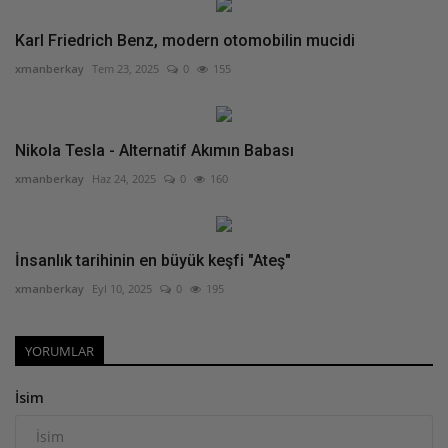
Karl Friedrich Benz, modern otomobilin mucidi
xmanberkay
Tem 23, 2025
0
155
Nikola Tesla - Alternatif Akımın Babası
xmanberkay
Haz 24, 2025
0
160
İnsanlık tarihinin en büyük keşfi "Ateş"
xmanberkay
Eyl 10, 2025
0
195
YORUMLAR
İsim