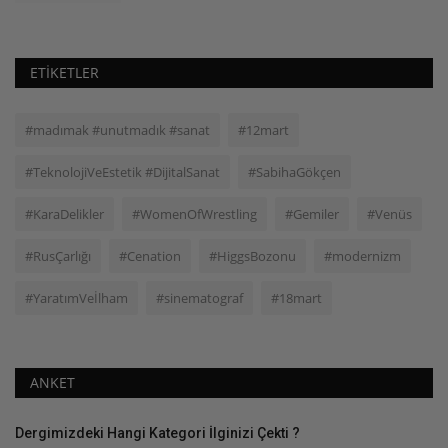
ETIKETLER
#madımak #unutmadık #sanat
#12mart
#TeknolojiVeEstetik #DijitalSanat
#SabihaGökçen
#KaraDelikler
#WomenOfWrestling
#Gemiler
#Venüs
#RusÇarlığı
#Cenation
#HiggsBozonu
#modernizm
#YaratımVeİlham
#sinematograf
#18mart
ANKET
Dergimizdeki Hangi Kategori İlginizi Çekti ?