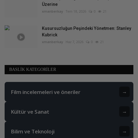
Üzerine
xmanberkay
Tem 18, 2026
0
21
Kusursuzluğun Peşindeki Yönetmen: Stanley
Kubrick
xmanberkay
Haz 7, 2026
0
21
BASLIK KATEGORILER
Film incelemeleri ve öneriler
→
Kültür ve Sanat
→
Bilim ve Teknoloji
→