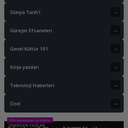
Dünya Tarih'i
→
Güreşin Efsaneleri
→
Genel Kültür 101
→
Köşe yazıları
→
Teknoloji Haberleri
→
Özel
→
Film incelemeleri ve öneriler
ONERILEN YAZILAR