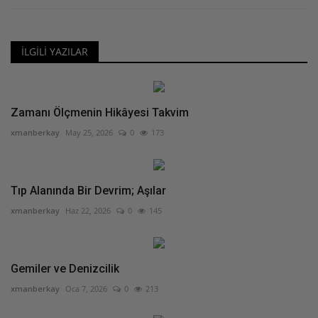
İLGILI YAZILAR
Zamanı Ölçmenin Hikâyesi Takvim
xmanberkay
May 25, 2026
0
173
Tıp Alanında Bir Devrim; Aşılar
xmanberkay
Haz 22, 2026
0
145
Gemiler ve Denizcilik
xmanberkay
Oca 7, 2026
0
213