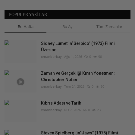
POPULER YAZILAR
Bu Hafta
Bu Ay
Tüm Zamanlar
Sidney Lumet’in“Serpico” (1973) Filmi
Üzerine
xmanberkay
Ağu 1, 2026
0
90
Zaman ve Gerçekliği Kıran Yönetmen:
Christopher Nolan
xmanberkay
Tem 24, 2026
0
30
Kıbrıs Adası ve Tarihi
xmanberkay
Nis 7, 2026
0
23
Steven Spielberg’ün“Jaws” (1975) Filmi