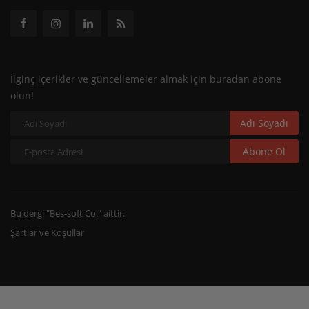
İlginç içerikler ve güncellemeler almak için buradan abone
olun!
Adı Soyadı
Abone Ol
Bu dergi "Bes-soft Co." aittir.
Şartlar ve Koşullar