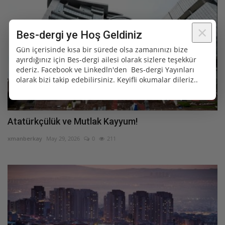
Bilim ve Teknoloji
×
Bes-dergi ye Hoş Geldiniz
Dünya Tarih'i
Gün içerisinde kısa bir sürede olsa zamanınızı bize
ayırdığınız için Bes-dergi ailesi olarak sizlere teşekkür
Köşe yazıları
ederiz. Facebook ve Linkedln'den Bes-dergi Yayınları
olarak bizi takip edebilirsiniz. Keyifli okumalar dileriz..
Genel Kültür 101
Özel
Atatürkçülük ve Mutlak Kayyum!
xmanberkay
May 29, 2026
0
211