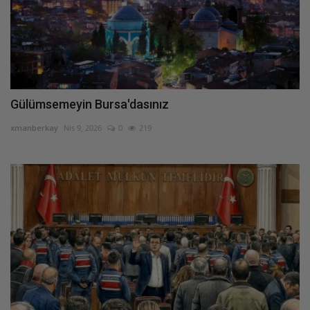
Gülümsemeyin Bursa'dasınız
xmanberkay
Nis 9, 2026
0
219