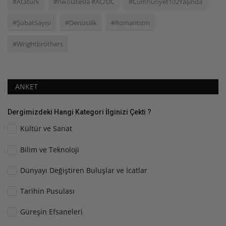
#Atatürk
#nikolatesla #AC/DC
#Cumhuriyet102Yaşında
#ŞubatSayısı
#Denizcilik
#Romantizm
#Wrightbrothers
ANKET
Dergimizdeki Hangi Kategori İlginizi Çekti ?
Kültür ve Sanat
Bilim ve Teknoloji
Dünyayı Değiştiren Buluşlar ve İcatlar
Tarihin Pusulası
Güreşin Efsaneleri