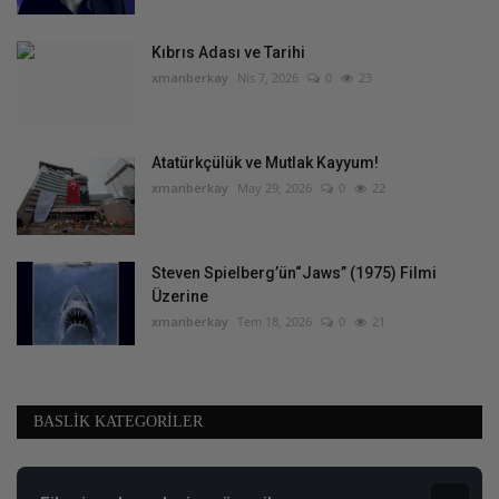
Kıbrıs Adası ve Tarihi
xmanberkay
Nis 7, 2026
0
23
Atatürkçülük ve Mutlak Kayyum!
xmanberkay
May 29, 2026
0
22
Steven Spielberg’ün“Jaws” (1975) Filmi
Üzerine
xmanberkay
Tem 18, 2026
0
21
BASLIK KATEGORILER