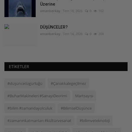
Üzerine
xmanberkay
Tem 18, 2026
0
162
DÜŞÜNCELER?
xmanberkay
Tem 14, 2026
0
204
ETIKETLER
#düşünceözgürlüğü
#Çanakkalegeçilmez
#BuharMakineleri #SanayiDevrimi
Martsayısı
#bilim #zamandayolculuk
#BilimselDüşünce
#zamanınkatmanları #kültürvesanat
#bilimveteknoloji