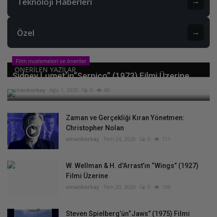
Teknoloji Haberleri
→
Özel
→
Film incelemeleri ve öneriler
ONERILEN YAZILAR
Sidney Lumet’in“Serpico” (1973) Filmi Üzerine
xmanberkay
Ağu 1, 2026
0
86
Zaman ve Gerçekliği Kıran Yönetmen:
Christopher Nolan
xmanberkay
Tem 24, 2026
0
111
W. Wellman & H. d'Arrast’ın “Wings” (1927)
Filmi Üzerine
xmanberkay
Tem 20, 2026
0
100
Steven Spielberg’ün“Jaws” (1975) Filmi