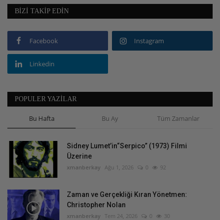
BIZI TAKIP EDIN
Facebook
Instagram
Linkedin
POPULER YAZILAR
Bu Hafta
Bu Ay
Tüm Zamanlar
Sidney Lumet’in“Serpico” (1973) Filmi
Üzerine
xmanberkay
Ağu 1, 2026
0
92
Zaman ve Gerçekliği Kıran Yönetmen:
Christopher Nolan
xmanberkay
Tem 24, 2026
0
30