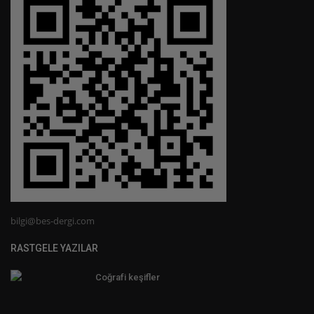
bilgi@bes-dergi.com
RASTGELE YAZILAR
Coğrafi keşifler