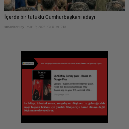
İçerde bir tutuklu Cumhurbaşkanı adayı
xmanberkay
Mar 19, 2026
0
218